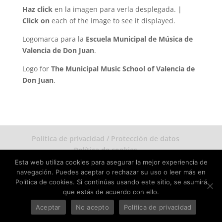
Haz click
en la imagen para verla desplegada. |
Click on
each of the image to see it displayed.
Logomarca para la
Escuela Municipal de Música de
Valencia de Don Juan
.
Logo for
The Municipal Music School of Valencia de
Don Juan
.
Política de privacidad / Protección de datos
Política de cookies
Esta web utiliza cookies para asegurar la mejor experiencia de
navegación. Puedes aceptar o rechazar su uso o leer más en
Jorge Barrientos copyright 2026. Todos los derechos
Política de cookies. Si continúas usando este sitio, se asumirá
de imágenes reservados.
que estás de acuerdo con ello.
Aceptar
No acepto
Política de privacidad